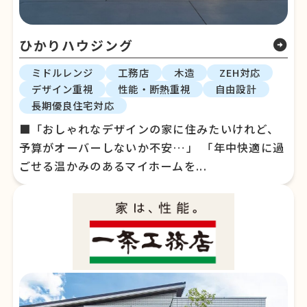
ひかりハウジング
arrow_circle_right
ミドルレンジ
工務店
木造
ZEH対応
デザイン重視
性能・断熱重視
自由設計
長期優良住宅対応
■「おしゃれなデザインの家に住みたいけれど、
予算がオーバーしないか不安…」 「年中快適に過
ごせる温かみのあるマイホームを...