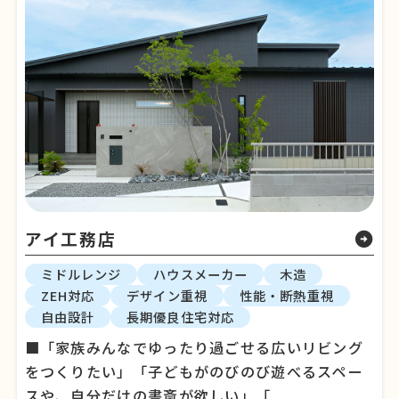
アイ工務店
arrow_circle_right
ミドルレンジ
ハウスメーカー
木造
ZEH対応
デザイン重視
性能・断熱重視
自由設計
長期優良住宅対応
■「家族みんなでゆったり過ごせる広いリビング
をつくりたい」「子どもがのびのび遊べるスペー
スや、自分だけの書斎が欲しい」「...