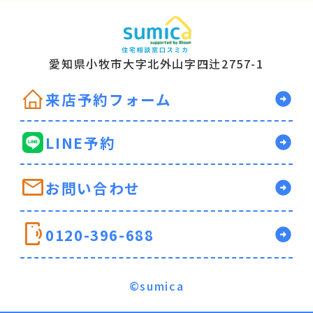
愛知県小牧市大字北
外山字四辻2757-1
来店予約フォーム
arrow_circle_right
LINE予約
arrow_circle_right
mail
お問い合わせ
arrow_circle_right
mobile_sound
0120-396-688
arrow_circle_right
©sumica