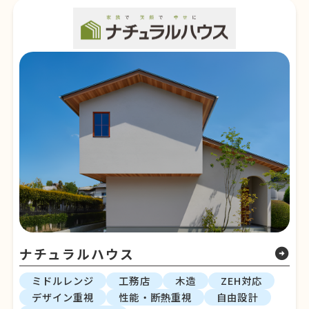
ナチュラルハウス
arrow_circle_right
ミドルレンジ
工務店
木造
ZEH対応
デザイン重視
性能・断熱重視
自由設計