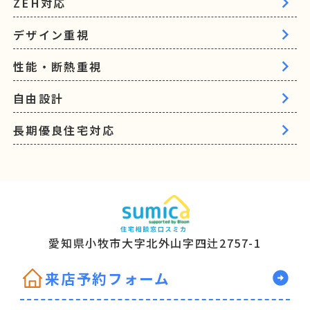
ZEH対応
デザイン重視
性能・断熱重視
自由設計
長期優良住宅対応
愛知県小牧市大字北
外山字四辻2757-1
来店予約フォーム
arrow_circle_right