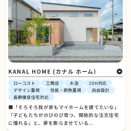
KANAL HOME (カナル ホーム）
arrow_circle_right
ローコスト
工務店
木造
ZEH対応
デザイン重視
性能・断熱重視
自由設計
長期優良住宅対応
■「そろそろ我が家もマイホームを建てたいな」
「子どもたちがのびのび育つ、開放的な注文住宅
に憧れる」と、夢を膨らませている...