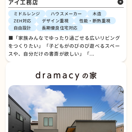
アイ工務店
arrow_circle_right
ミドルレンジ
ハウスメーカー
木造
ZEH対応
デザイン重視
性能・断熱重視
自由設計
長期優良住宅対応
■「家族みんなでゆったり過ごせる広いリビング
をつくりたい」「子どもがのびのび遊べるスペー
スや、自分だけの書斎が欲しい」「...