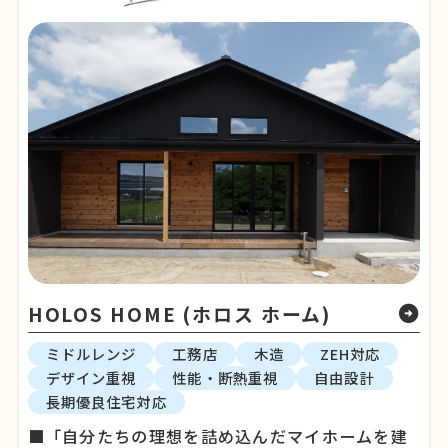
HOLOS HOME (ホロス ホーム)
arrow_circle_right
ミドルレンジ
工務店
木造
ZEH対応
デザイン重視
性能・断熱重視
自由設計
長期優良住宅対応
■「自分たちの理想を詰め込んだマイホームを建