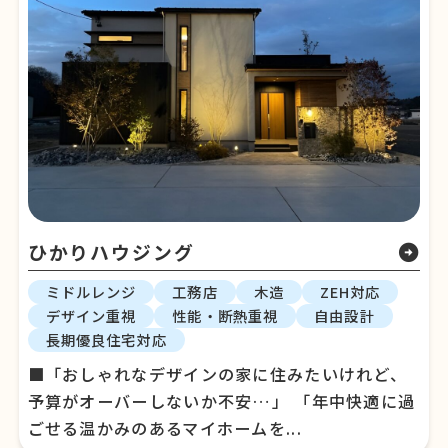
ひかりハウジング
arrow_circle_right
ミドルレンジ
工務店
木造
ZEH対応
デザイン重視
性能・断熱重視
自由設計
長期優良住宅対応
■「おしゃれなデザインの家に住みたいけれど、
予算がオーバーしないか不安…」 「年中快適に過
ごせる温かみのあるマイホームを...