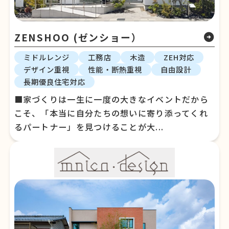
ZENSHOO (ゼンショー）
arrow_circle_right
ミドルレンジ
工務店
木造
ZEH対応
デザイン重視
性能・断熱重視
自由設計
長期優良住宅対応
■家づくりは一生に一度の大きなイベントだから
こそ、「本当に自分たちの想いに寄り添ってくれ
るパートナー」を見つけることが大...