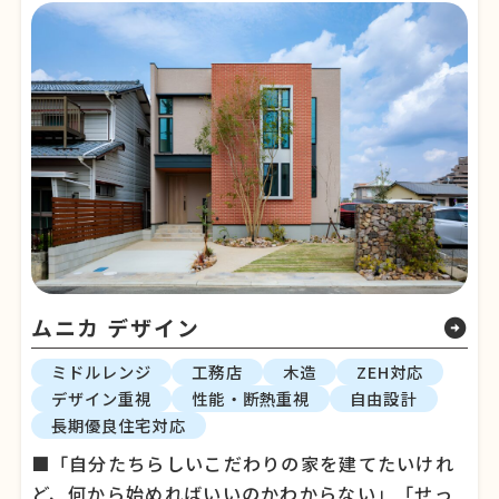
ムニカ デザイン
arrow_circle_right
ミドルレンジ
工務店
木造
ZEH対応
デザイン重視
性能・断熱重視
自由設計
長期優良住宅対応
■「自分たちらしいこだわりの家を建てたいけれ
ど、何から始めればいいのかわからない」「せっ