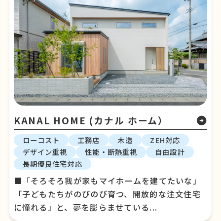
KANAL HOME (カナル ホーム）
arrow_circle_right
ローコスト
工務店
木造
ZEH対応
デザイン重視
性能・断熱重視
自由設計
長期優良住宅対応
■「そろそろ我が家もマイホームを建てたいな」
「子どもたちがのびのび育つ、開放的な注文住宅
に憧れる」と、夢を膨らませている...