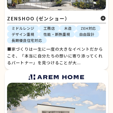
ZENSHOO (ゼンショー）
arrow_circle_right
ミドルレンジ
工務店
木造
ZEH対応
デザイン重視
性能・断熱重視
自由設計
長期優良住宅対応
■家づくりは一生に一度の大きなイベントだから
こそ、「本当に自分たちの想いに寄り添ってくれ
るパートナー」を見つけることが大...