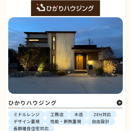
ひかりハウジング
arrow_circle_right
ミドルレンジ
工務店
木造
ZEH対応
デザイン重視
性能・断熱重視
自由設計
長期優良住宅対応