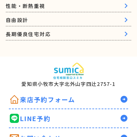
性能・断熱重視
自由設計
長期優良住宅対応
愛知県小牧市大字北
外山字四辻2757-1
来店予約フォーム
arrow_circle_right
LINE予約
arrow_circle_right