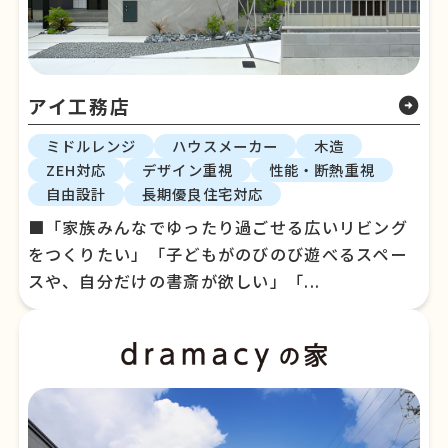
アイ工務店
arrow_circle_right
ミドルレンジ
ハウスメーカー
木造
ZEH対応
デザイン重視
性能・断熱重視
自由設計
長期優良住宅対応
■「家族みんなでゆったり過ごせる広いリビング
をつくりたい」「子どもがのびのび遊べるスペー
スや、自分だけの書斎が欲しい」「...